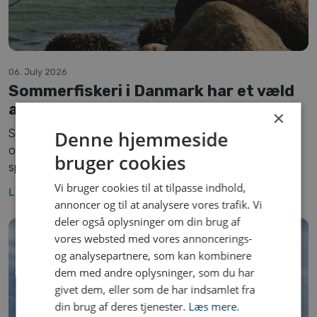
06. July 2026
Sommerfiskeri i Danmark har et væld
af muligheder
×
Sommeren er højsæson for flere fiskeformer i Danmark,
Denne hjemmeside
og særligt juli byder på nogle af årets mest varierede og
bruger cookies
spændende muligheder for lystfiskere.
Vi bruger cookies til at tilpasse indhold,
Læs mere ...
annoncer og til at analysere vores trafik. Vi
deler også oplysninger om din brug af
vores websted med vores annoncerings-
og analysepartnere, som kan kombinere
dem med andre oplysninger, som du har
givet dem, eller som de har indsamlet fra
din brug af deres tjenester.
Læs mere.