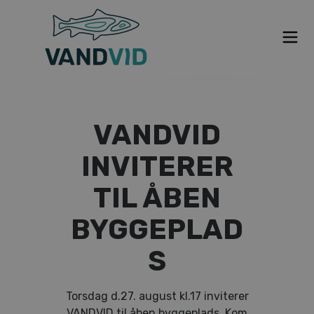
Om VANDVID
VANDVID
Nyt fra VANDVID
INVITERER
VANDVID indefra
TIL ÅBEN
BYGGEPLAD
Hvem står bag
S
Tidslinje
Torsdag d.27. august kl.17 inviterer
VANDVID til åben byggeplads. Kom