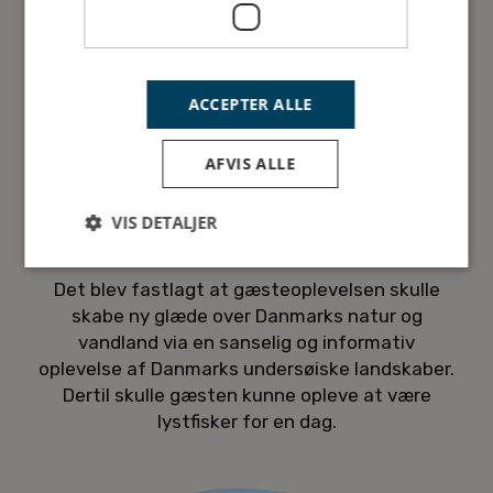
ACCEPTER ALLE
AFVIS ALLE
VIS DETALJER
2021 Centerets rolle defineres
Det blev fastlagt at gæsteoplevelsen skulle
skabe ny glæde over Danmarks natur og
vandland via en sanselig og informativ
oplevelse af Danmarks undersøiske landskaber.
Dertil skulle gæsten kunne opleve at være
lystfisker for en dag.