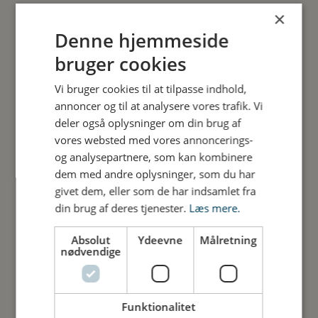
×
Denne hjemmeside
bruger cookies
Vi bruger cookies til at tilpasse indhold,
annoncer og til at analysere vores trafik. Vi
deler også oplysninger om din brug af
vores websted med vores annoncerings-
og analysepartnere, som kan kombinere
2023 Finansieringen var på plads
dem med andre oplysninger, som du har
givet dem, eller som de har indsamlet fra
I Marts 2023 var den endelige finansiering på
din brug af deres tjenester.
Læs mere.
plads med støtte fra; fra A.P. Møller Fonden på
25. mio. kr., Nordea-fonden på omkring 19 mio.
Absolut
Ydeevne
Målretning
kr., Ministeriet for Fødevarer, Landbrug og
nødvendige
Fiskeri på 22 mio. kr. og fra Assens Kommune på
15. mio. kr.
Funktionalitet