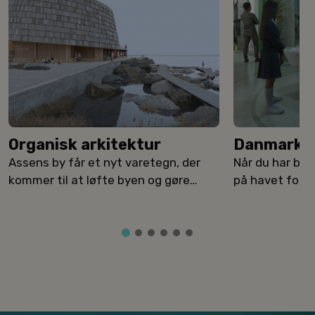
Organisk arkitektur
Danmark u
Assens by får et nyt varetegn, der
Når du har bes
kommer til at løfte byen og gøre
på havet for a
havneområdet endnu mere
attraktivt.