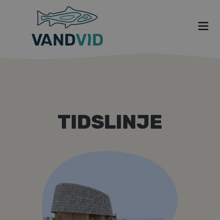
Om VANDVID
Nyt fra VANDVID
TIDSLINJE
VANDVID indefra
Hvem står bag
Tidslinje