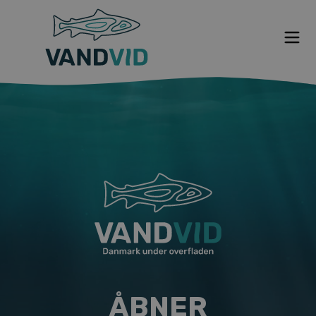
Om VANDVID
Nyt fra VANDVID
VANDVID indefra
Hvem står bag
Tidslinje
ÅBNER