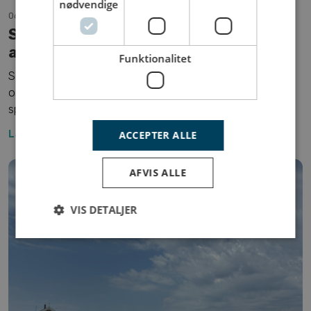
nødvendige
06. July 2026
Sommerfiskeri i Danmark har et væld
af muligheder
Funktionalitet
Sommeren er højsæson for flere fiskeformer i Danmark,
og særligt juli byder på nogle af årets mest varierede og
spændende muligheder for lystfiskere.
ACCEPTER ALLE
Læs mere ...
AFVIS ALLE
VIS DETALJER