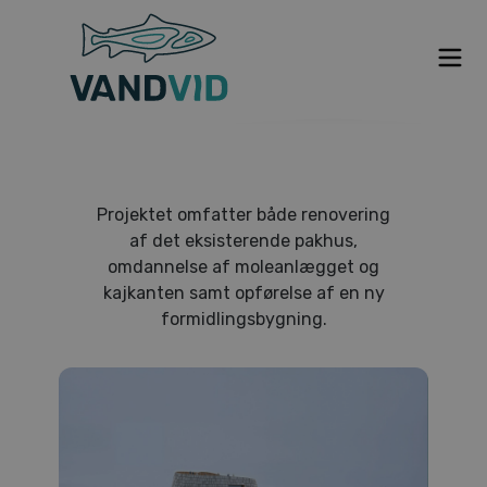
Om VANDVID
Projektet omfatter både renovering
Nyt fra VANDVID
af det eksisterende pakhus,
omdannelse af moleanlægget og
VANDVID indefra
kajkanten samt opførelse af en ny
formidlingsbygning.
Hvem står bag
Tidslinje