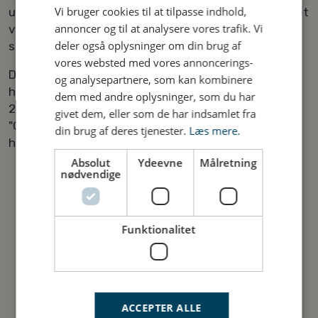
Vi bruger cookies til at tilpasse indhold,
udpegningen af Lillebælt som Naturnationalpark. Det
annoncer og til at analysere vores trafik. Vi
vil ske ved konkret at vise og folkeliggøre et antal
deler også oplysninger om din brug af
særlige træk ved Lillebælt gennem fotokunst.
vores websted med vores annoncerings-
Den mobile udstilling kommer til at besøge 10-12
og analysepartnere, som kan kombinere
havnebyer i Lillebælt i løbet af sommeren 2027 og
dem med andre oplysninger, som du har
2028. Følg med her på siden, hvis du vil vide hvornår
givet dem, eller som de har indsamlet fra
"Oppefra, nedefra, helt tæt på" kommer forbi en
din brug af deres tjenester.
Læs mere.
havn nær dig.
Absolut
Ydeevne
Målretning
nødvendige
Funktionalitet
ACCEPTER ALLE