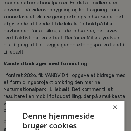
marine naturnationalparker. En del af midlerne er
anvendt på vidensopbygning og kortlægning. For at
kunne lave effektive genopretningsindsatser er det
afgørende at kende til de lokale forhold på bl.a.
havbunden for at sikre, at de indsatser, der laves,
rent faktisk har en effekt. Derfor er Miljøstyrelsen
bl.a. i gang at kortlægge genopretningspotentialet i
Lillebælt.
Vandvid bidrager med formidling
I foråret 2026, fik VANDVID til opgave at bidrage med
et formidlingsprojekt omkring den marine
Naturnationalpark i Lillebælt. Det kommer til at
resultere i en mobil fotoudstilling, der på smukkeste
vis formidler Lillebælt oppefra, nedefra og helt tæt
×
på.
Denne hjemmeside
Projektets formål er at bevidstgøre og skabe et
bruger cookies
sprog for de særkender som ligger til grund for