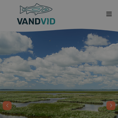
Om VANDVID
Nyt fra VANDVID
VANDVID indefra
Hvem står bag
Tidslinje