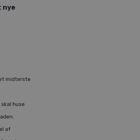
t nye
et midterste
 skal huse
laden.
el af