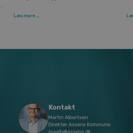
udv
Læs mere ...
Læs
Kontakt
Martin Albertsen
Direktør Assens Kommune
maalb@assens.dk