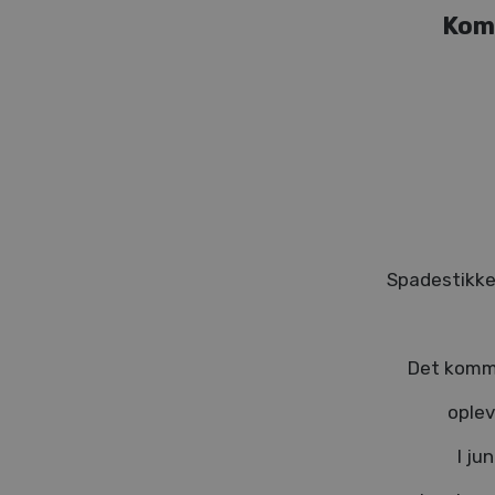
Kom 
Spadestikke
Det komme
oplev
I ju