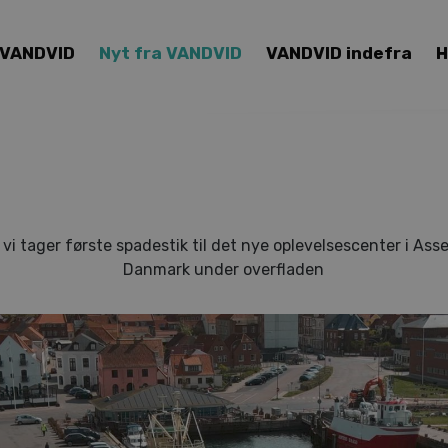
 VANDVID
Nyt fra VANDVID
VANDVID indefra
H
vi tager første spadestik til det nye oplevelsescenter i As
Danmark under overfladen