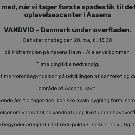
med, når vi tager første spadestik til de
oplevelsescenter i Assens
VANDVID – Danmark under overfladen.
Det sker onsdag den 20. maj kl. 15.00
på Midtermolen på Assens Havn - Alle er velkommen.
Tilmelding ikke nødvendig.
t markerer begyndelsen på udviklingen af centeret og d
område af Assens Havn.
nde års tid tager den ikoniske ovale bygning form, som
elser om vores fælles vandnatur og livet under havoverf
ni begynder arbejdet i det røde pakhus, som er en vigtig d