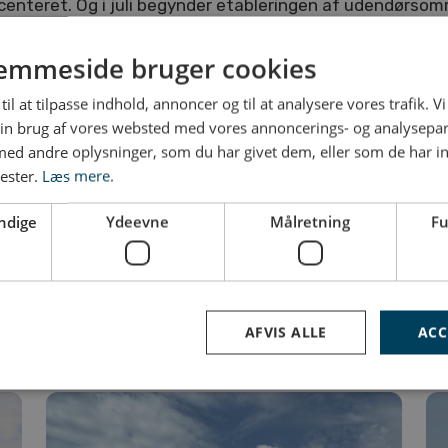
centeret. Og i juli begynder etableringen af udendørsom
eret. Hele arbejdet forventes at stå færdig i sommeren 
emmeside bruger cookies
Vi glæder os til at se jer.
til at tilpasse indhold, annoncer og til at analysere vores trafik. V
Med venlig hilsen
in brug af vores websted med vores annoncerings- og analysepa
d andre oplysninger, som du har givet dem, eller som de har in
onden Det Nationale Kyst- og Lystfiskercenter, Assens P
nester.
Læs mere.
ndige
Ydeevne
Målretning
Fu
RELATEREDE NYEDER
AFVIS ALLE
ACC