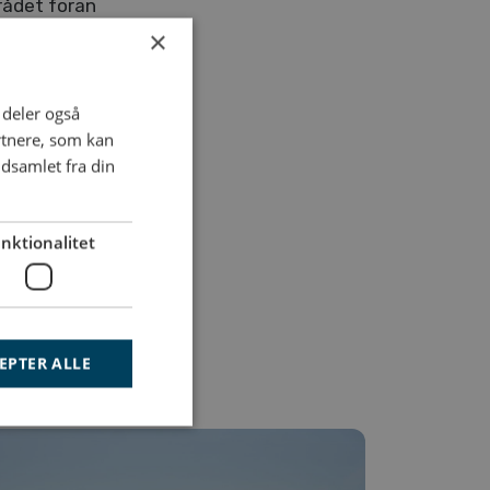
rådet foran
×
2027.
i deler også
rtnere, som kan
dsamlet fra din
/S
nktionalitet
EPTER ALLE