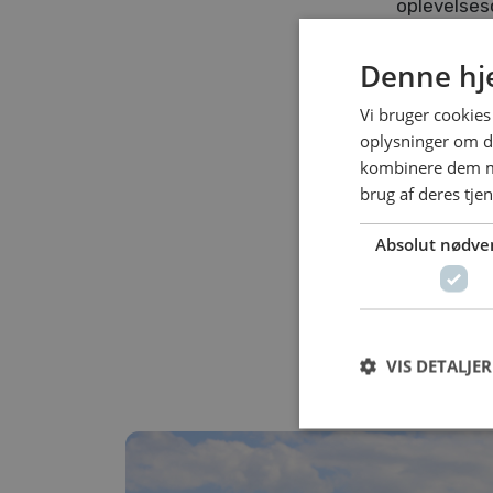
oplevelses
cent
Denne hj
Vi bruger cookies 
oplysninger om d
kombinere dem me
F
brug af deres tje
Absolut nødve
VIS DETALJER