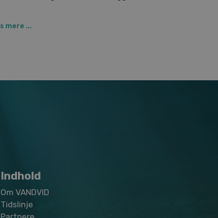
ikler sig.
 mere ...
Indhold
Om VANDVID
Tidslinje
Partnere