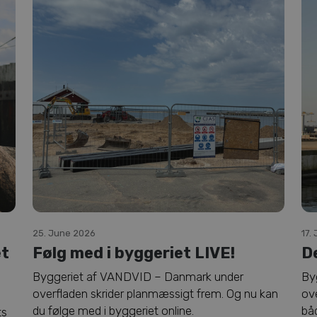
25. June 2026
17.
et
Følg med i byggeriet LIVE!
D
Byggeriet af VANDVID – Danmark under
By
overfladen skrider planmæssigt frem. Og nu kan
ove
du følge med i byggeriet online.
bå
ts